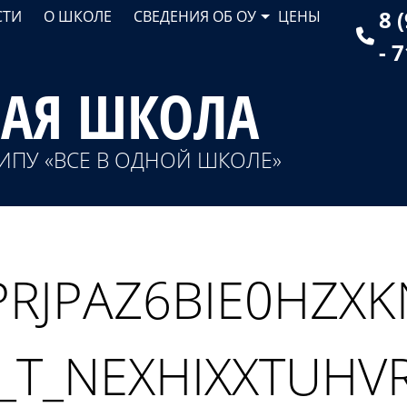
8 
СТИ
О ШКОЛЕ
СВЕДЕНИЯ ОБ ОУ
ЦЕНЫ
- 
НАЯ ШКОЛА
ИПУ «ВСЕ В ОДНОЙ ШКОЛЕ»
RJPAZ6BIE0HZXK
_T_NEXHIXXTUH