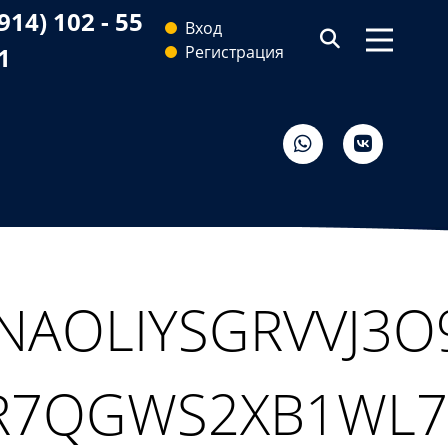
(914) 102 - 55
Вход
71
Регистрация
NAOLIYSGRVVJ3O
VR7QGWS2XB1WL7