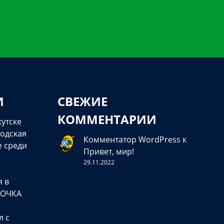
И
СВЕЖИЕ
КОММЕНТАРИИ
кутске
одская
Комментатор WordPress
к
е среди
Привет, мир!
29.11.2022
я в
ТОЧКА
л с