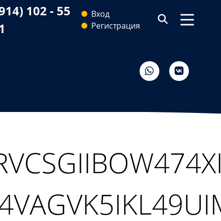
(914) 102 - 55
Вход
71
Регистрация
VCSGIIBOW474XI
4VAGVK5IKL49UI