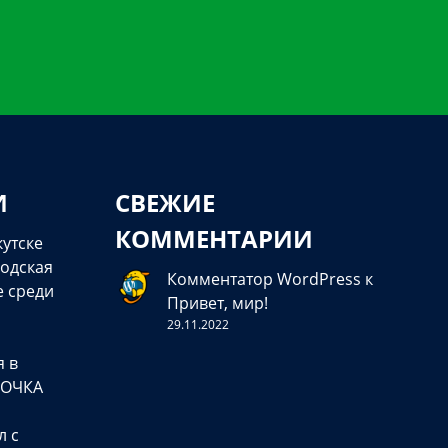
И
СВЕЖИЕ
КОММЕНТАРИИ
кутске
одская
Комментатор WordPress
к
е среди
Привет, мир!
29.11.2022
я в
ТОЧКА
л с