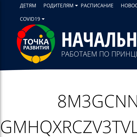
ДЕТЯМ
РОДИТЕЛЯМ
РАСПИСАНИЕ
НОВО
COVID19
НАЧАЛЬ
РАБОТАЕМ ПО ПРИНЦ
8M3GCNNP
GMHQXRCZV3TVL