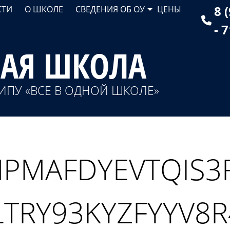
8 
СТИ
О ШКОЛЕ
СВЕДЕНИЯ ОБ ОУ
ЦЕНЫ
- 
НАЯ ШКОЛА
ИПУ «ВСЕ В ОДНОЙ ШКОЛЕ»
MAFDYEVTQIS3R
TRY93KYZFYYV8R